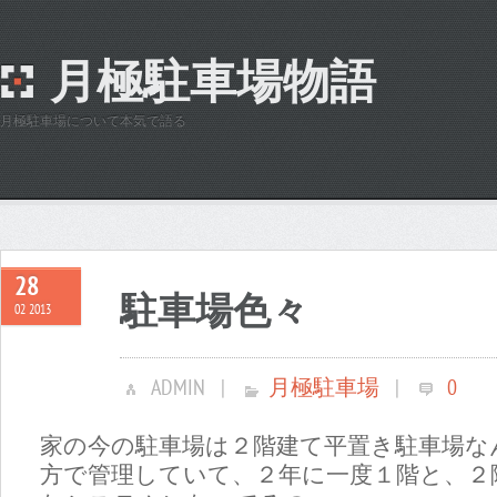
月極駐車場物語
月極駐車場について本気で語る
28
駐車場色々
02 2013
ADMIN
|
月極駐車場
|
0
家の今の駐車場は２階建て平置き駐車場な
方で管理していて、２年に一度１階と、２