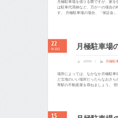
月極駐車場を借りる際ですが、家を
は駐車代滞納など、万が一の場合の
す。 月極駐車場の場合、「保証金」と
22
月極駐車場
04 2013
ADMIN
|
月極駐
場所によっては、なかなか月極駐車
ど立地のいい場所だったらなおさら
寄駅の不動産屋を尋ねましょう。 管理
15