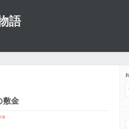
物語
の敷金
車場