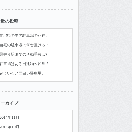
最近の投稿
住宅街の中の駐車場の存在。
自宅の駐車場は何台置ける？
最寄り駅までの移動手段は?
駐車場はある日建物へ変身？
みていると面白い駐車場。
アーカイブ
2014年11月
2014年10月