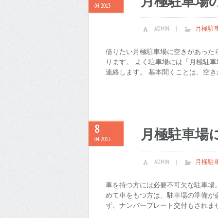
月極駐車場
04 2013
ADMIN
|
月極駐
借りたい月極駐車場に空きがあった
ります。 よく駐車場には「月極駐車場
連絡します。 基本聞くことは、空きがあ
8
月極駐車場
04 2013
ADMIN
|
月極駐
車を持つ方には必要不可欠な駐車場
めて車をもつ方は、駐車場の準備が
ず、ナンバープレート交付もされません