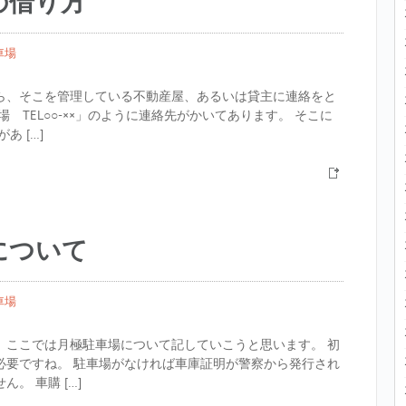
の借り方
車場
ら、そこを管理している不動産屋、あるいは貸主に連絡をと
 TEL○○-××」のように連絡先がかいてあります。 そこに
 […]
について
車場
。ここでは月極駐車場について記していこうと思います。 初
必要ですね。 駐車場がなければ車庫証明が警察から発行され
。 車購 […]