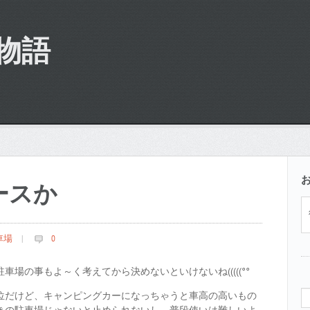
物語
ースか
車場
|
0
車場の事もよ～く考えてから決めないといけないね(((((°°
位だけど、キャンピングカーになっちゃうと車高の高いもの