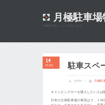
月極駐車場
月極駐車場について本気で語る
14
駐車スペ
03 2013
ADMIN
|
月極駐
キャンピングカーを購入したい人は駐
日本の立体駐車場の車高は２．１Ｍ