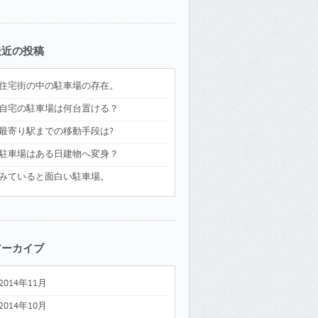
最近の投稿
住宅街の中の駐車場の存在。
自宅の駐車場は何台置ける？
最寄り駅までの移動手段は?
駐車場はある日建物へ変身？
みていると面白い駐車場。
アーカイブ
2014年11月
2014年10月