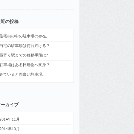
最近の投稿
住宅街の中の駐車場の存在。
自宅の駐車場は何台置ける？
最寄り駅までの移動手段は?
駐車場はある日建物へ変身？
みていると面白い駐車場。
アーカイブ
2014年11月
2014年10月