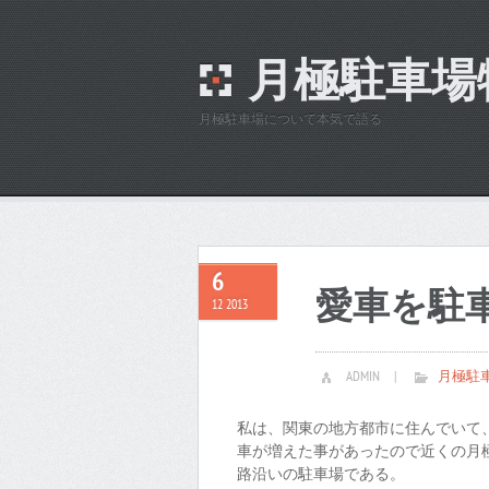
月極駐車場
月極駐車場について本気で語る
6
愛車を駐
12 2013
ADMIN
|
月極駐
私は、関東の地方都市に住んでいて
車が増えた事があったので近くの月
路沿いの駐車場である。