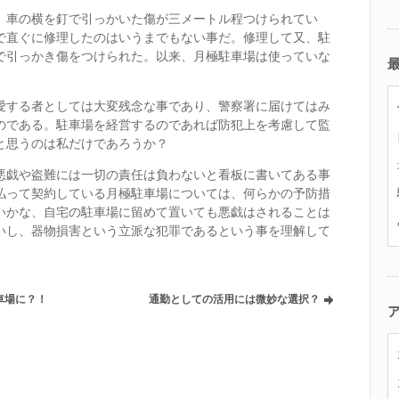
、車の横を釘で引っかいた傷が三メートル程つけられてい
で直ぐに修理したのはいうまでもない事だ。修理して又、駐
で引っかき傷をつけられた。以来、月極駐車場は使っていな
愛する者としては大変残念な事であり、警察署に届けてはみ
のである。駐車場を経営するのであれば防犯上を考慮して監
と思うのは私だけであろうか？
悪戯や盗難には一切の責任は負わないと看板に書いてある事
払って契約している月極駐車場については、何らかの予防措
いかな、自宅の駐車場に留めて置いても悪戯はされることは
いし、器物損害という立派な犯罪であるという事を理解して
車場に？！
通勤としての活用には微妙な選択？