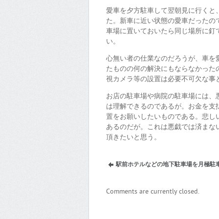
愛車を夕方駐車して翌朝見に行くと
た。新車に近い状態の愛車だったの
車場に置いておいたら同じ場所に釘
い。
心無い者の仕業なのだろうが、車を
たものの何の解決にもならなかった
視カメラ等の設置は必要不可欠な事
お店の駐車場や病院の駐車場には、
は理解できるのであるが。お金を支
置をお願いしたいものである。悲し
あるのだが。これは悪戯では済まな
頂きたいと思う。
駅前ホテルなどの地下駐車場を月極駐
Comments are currently closed.